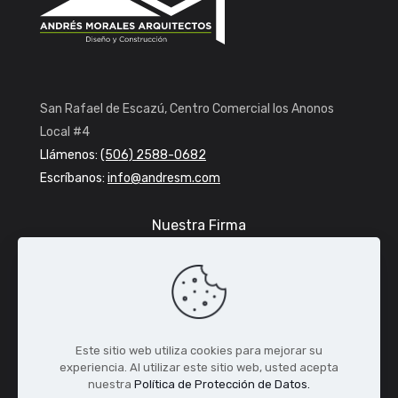
San Rafael de Escazú, Centro Comercial los Anonos
Local #4
Llámenos:
(506) 2588-0682
Escríbanos:
info@andresm.com
Nuestra Firma
Servicios
Proyectos
FUNARIS
Centro de Conocimiento
Este sitio web utiliza cookies para mejorar su
experiencia. Al utilizar este sitio web, usted acepta
Noticias y Premios
nuestra
Política de Protección de Datos.